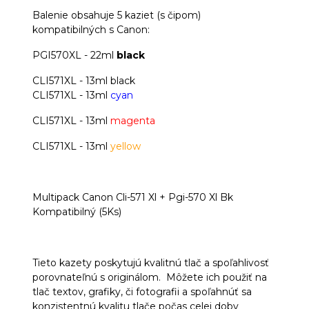
Balenie obsahuje 5 kaziet (s čipom)
kompatibilných s Canon:
PGI570XL - 22ml
black
CLI571XL - 13ml black
CLI571XL - 13ml
cyan
CLI571XL - 13ml
magenta
CLI571XL - 13ml
yellow
Multipack Canon Cli-571 Xl + Pgi-570 Xl Bk
Kompatibilný (5Ks)
Tieto kazety poskytujú kvalitnú tlač a spoľahlivosť
porovnateľnú s originálom. Môžete ich použiť na
tlač textov, grafiky, či fotografii a spoľahnúť sa
konzistentnú kvalitu tlače počas celej doby