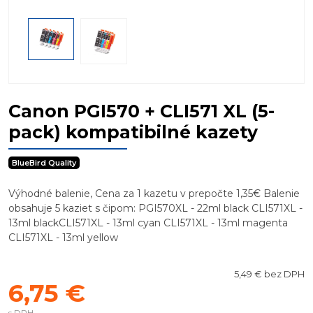
Canon PGI570 + CLI571 XL (5-
pack) kompatibilné kazety
BlueBird Quality
Výhodné balenie, Cena za 1 kazetu v prepočte 1,35€ Balenie
obsahuje 5 kaziet s čipom: PGI570XL - 22ml black CLI571XL -
13ml blackCLI571XL - 13ml cyan CLI571XL - 13ml magenta
CLI571XL - 13ml yellow
5,49 € bez DPH
6,75 €
s DPH