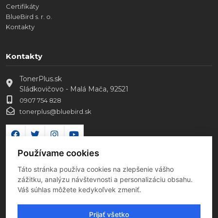
Certifikáty
BlueBird s. r. o.
Kontakty
Kontakty
TonerPlus.sk
Sládkovičovo - Malá Mača, 92521
0907 754 828
tonerplus@bluebird.sk
Používame cookies
Táto stránka používa cookies na zlepšenie vášho
zážitku, analýzu návštevnosti a personalizáciu obsahu.
Váš súhlas môžete kedykoľvek zmeniť.
Prijať všetko