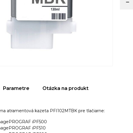
Parametre
Otázka na produkt
ívna atramentová kazeta PFI102MTBK p
re tlačiarne:
magePROGRAF iPF500
magePROGRAF iPF510