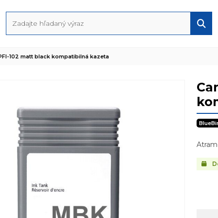
FI-102 matt black kompatibilná kazeta
Can
kom
BlueBi
Atram
Do