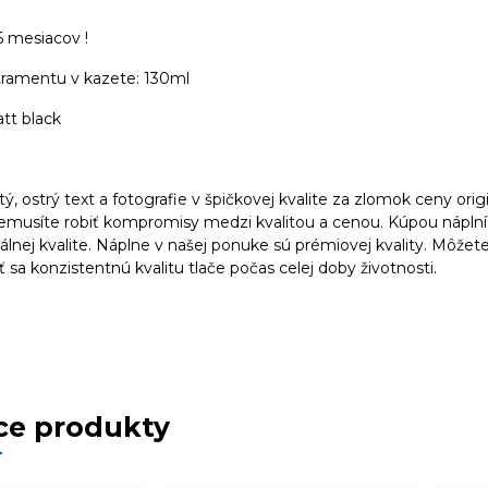
6 mesiacov !
ramentu v kazete: 130ml
att black
stý, ostrý text a fotografie v špičkovej kvalite za zlomok ceny orig
nemusíte robiť kompromisy medzi kvalitou a cenou. Kúpou náplní
álnej kvalite. Náplne v našej ponuke sú prémiovej kvality. Môžete ic
 sa konzistentnú kvalitu tlače počas celej doby životnosti.
ce produkty