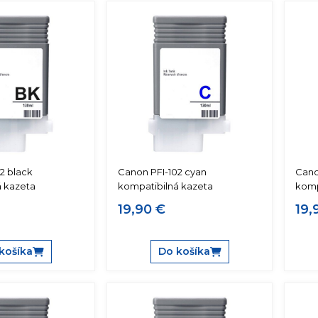
2 black
Canon PFI-102 cyan
Cano
á kazeta
kompatibilná kazeta
komp
19,90 €
19,
košíka
Do košíka