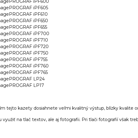
magePROGRAF iPF600
magePROGRAF iPF605
magePROGRAF iPF610
magePROGRAF iPF650
magePROGRAF iPF655
magePROGRAF iPF700
magePROGRAF iPF710
magePROGRAF iPF720
magePROGRAF iPF750
magePROGRAF iPF755
magePROGRAF iPF760
magePROGRAF iPF765
magePROGRAF LP24
magePROGRAF LP17
m tejto kazety dosiahnete veľmi kvalitný výstup, blízky kvalite o
 využiť na tlač textov, ale aj fotografii. Pri tlači fotografií však