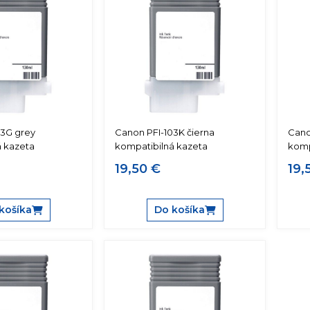
03G grey
Canon PFI-103K čierna
Cano
á kazeta
kompatibilná kazeta
komp
19,50 €
19,
košíka
Do košíka