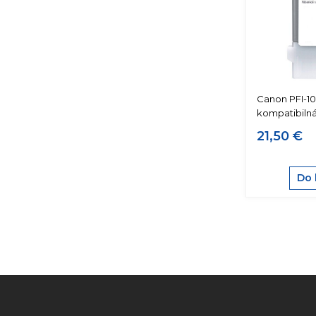
Canon PFI-10
kompatibiln
21,50 €
Do 