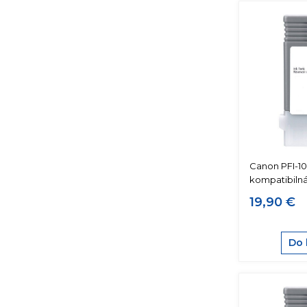
Canon PFI-10
kompatibiln
19,90 €
Do 