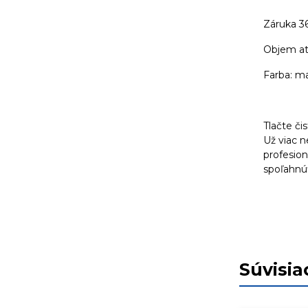
Záruka 3
Objem at
Farba: m
Tlačte či
Už viac 
profesion
spoľahnúť
Súvisia