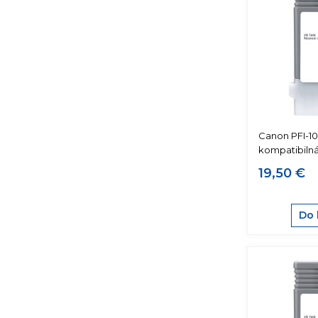
Canon PFI-1
kompatibiln
19,50 €
Do 