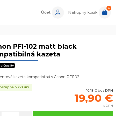
0
Účet
Nákupný košík
on PFI-102 matt black
patibilná kazeta
rd Quality
entová kazeta kompatibilná s Canon PFI102
stupné o 2-3 dni
16,18 € bez DPH
19,90 €
s DPH