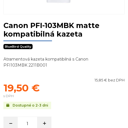
Canon PFI-103MBK matte
kompatibilná kazeta
BlueBird Quality
Atramentová kazeta kompatibilná s Canon
PFI103MBK 2211B001
15,85 € bez DPH
19,50 €
s DPH
Dostupné o 2-3 dni