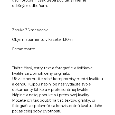
tlači fotografií však treba počítať s mierne
odlišným odtieňom.
Záruka 36 mesiacov !
Objem atramentu v kazete: 130ml
Farba: matte
Tlačte čistý, ostrý text a fotografie v špičkovej
kvalite za zlomok ceny originálu.
Už viac nemusíte robiť kompromisy medzi kvalitou
a cenou. Kúpou náplní od nás vytlačíte svoje
dokumenty ľahko a v profesionálnej kvalite.
Náplne v našej ponuke sú prémiovej kvality.
Môžete ich tak použiť na tlač textov, grafiky, či
fotografii a spoľahnúť sa konzistentnú kvalitu tlače
počas celej doby životnosti.