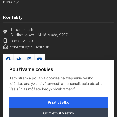
Kontakty
Kontakty
TonerPlus.sk
Sládkovičovo - Malá Mača, 92521
0907 754 828
tonerplus@bluebird.sk
Používame cookies
Táto stránka používa cookies na zlepšenie vášho
zážitku, analýzu návštevnosti a personalizáciu obsahu.
Váš súhlas môžete kedykoľvek zmeniť.
Prijať všetko
Odmietnuť všetko