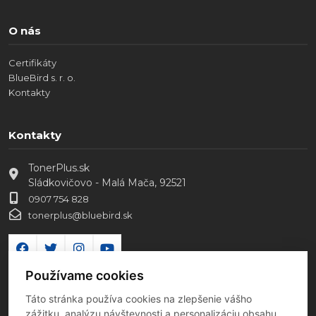
O nás
Certifikáty
BlueBird s. r. o.
Kontakty
Kontakty
TonerPlus.sk
Sládkovičovo - Malá Mača, 92521
0907 754 828
tonerplus@bluebird.sk
Používame cookies
Táto stránka používa cookies na zlepšenie vášho
zážitku, analýzu návštevnosti a personalizáciu obsahu.