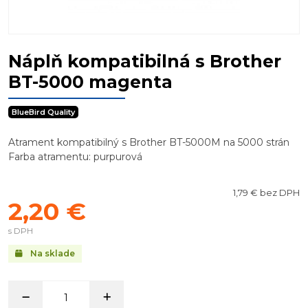
Náplň kompatibilná s Brother
BT-5000 magenta
BlueBird Quality
Atrament kompatibilný s Brother BT-5000M na 5000 strán
Farba atramentu: purpurová
1,79 € bez DPH
2,20 €
s DPH
Na sklade