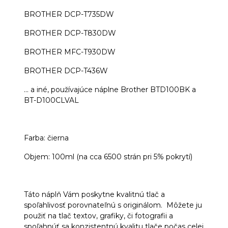
BROTHER DCP-T735DW
BROTHER DCP-T830DW
BROTHER MFC-T930DW
BROTHER DCP-T436W
... a iné, používajúce náplne Brother BTD100BK a
BT-D100CLVAL
Farba: čierna
Objem: 100ml (na cca 6500 strán pri 5% pokrytí)
Táto náplň Vám poskytne kvalitnú tlač a
spoľahlivosť porovnateľnú s originálom. Môžete ju
použiť na tlač textov, grafiky, či fotografii a
spoľahnúť sa konzistentnú kvalitu tlače počas celej