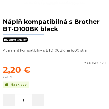
Náplň kompatibilná s Brother
BT-D100BK black
BlueBird Quality
Atrament kompatibilný s BTD100BK na 6500 strán
1,79 € bez DPH
2,20 €
s DPH
Na sklade