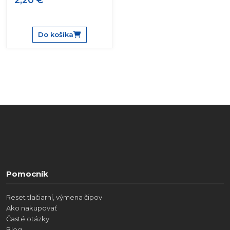
2,20 €
Do košíka
Pomocník
Reset tlačiarní, výmena čipov
Ako nakupovať
Časté otázky
Blog