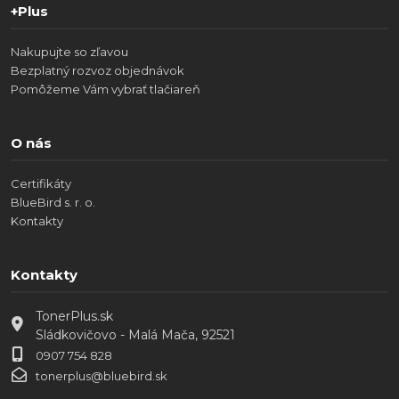
+Plus
Nakupujte so zľavou
Bezplatný rozvoz objednávok
Pomôžeme Vám vybrať tlačiareň
O nás
Certifikáty
BlueBird s. r. o.
Kontakty
Kontakty
TonerPlus.sk
Sládkovičovo - Malá Mača, 92521
0907 754 828
tonerplus@bluebird.sk