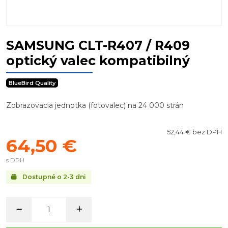
SAMSUNG CLT-R407 / R409
optický valec kompatibilný
BlueBird Quality
Zobrazovacia jednotka (fotovalec) na 24 000 strán
52,44 € bez DPH
64,50 €
s DPH
Dostupné o 2-3 dni