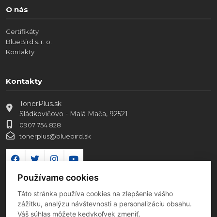
O nás
Certifikáty
BlueBird s. r. o.
Kontakty
Kontakty
TonerPlus.sk
Sládkovičovo - Malá Mača, 92521
0907 754 828
tonerplus@bluebird.sk
Používame cookies
Táto stránka používa cookies na zlepšenie vášho
zážitku, analýzu návštevnosti a personalizáciu obsahu.
Váš súhlas môžete kedykoľvek zmeniť.