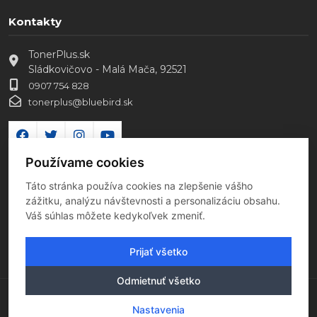
Kontakty
TonerPlus.sk
Sládkovičovo - Malá Mača, 92521
0907 754 828
tonerplus@bluebird.sk
Používame cookies
Táto stránka používa cookies na zlepšenie vášho
zážitku, analýzu návštevnosti a personalizáciu obsahu.
Váš súhlas môžete kedykoľvek zmeniť.
Prijať všetko
Odmietnuť všetko
Copyright 2026 Všetky práva vyhradené
Nastavenia