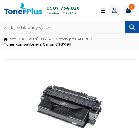
0
0907 754 828
Po-Pia: 8:00 - 18:00
Úvod
LASEROVÉ TONERY
Tonery pre CANON
Toner kompatibilný s Canon CRG719H