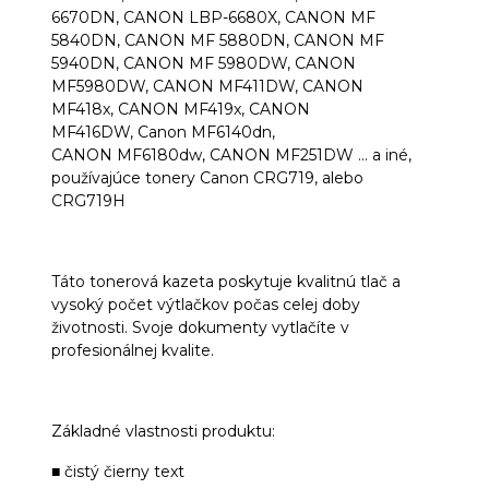
6670DN, CANON LBP-6680X, CANON MF
5840DN, CANON MF 5880DN, CANON MF
5940DN, CANON MF 5980DW, CANON
MF5980DW, CANON MF411DW, CANON
MF418x, CANON MF419x, CANON
MF416DW, Canon MF6140dn,
CANON
MF6180dw,
CANON MF251DW ... a iné,
používajúce tonery Canon CRG719, alebo
CRG719H
Táto tonerová kazeta poskytuje kvalitnú tlač a
vysoký počet výtlačkov počas celej doby
životnosti. Svoje dokumenty vytlačíte v
profesionálnej kvalite.
Základné vlastnosti produktu:
■ čistý čierny text