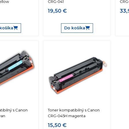
ellow
CRG-041
CRG
19,50 €
33,
košíka
Do košíka
ibilný s Canon
Toner kompatibilný s Canon
yan
CRG-045H magenta
15,50 €