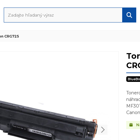
non CRG725
Ton
CR
BlueBi
Toner
náhrad
MF301
Canon
N