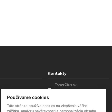
Kontakty
TonerPlus.sk
. o.
Sládkovičovo - Malá Mača,
92521
Používame cookies
0907 754 828
Táto stránka používa cookies na zlepšenie vášho
tonerplus@bluebird.sk
zážitku, analýzu návštevnosti a personalizáciu obsahu.