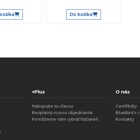
košíka
Do košíka
+Plus
O nás
Nakupujte so zľavou
Certifikáty
Bezplatný rozvoz objednávok
BlueBird s. r
Pomôžeme Vám vybrať tlačiareň
Kontakty
v