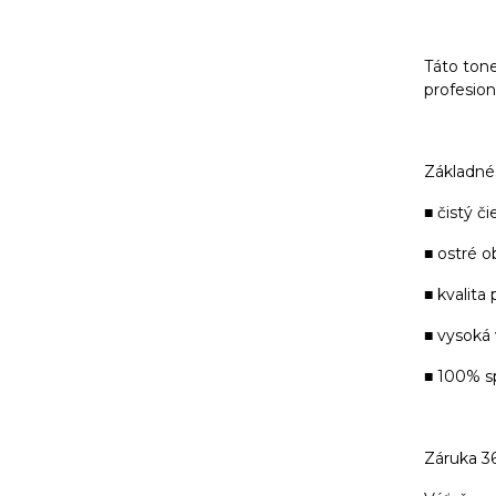
Táto tone
profesioná
Základné 
■ čistý či
■ ostré o
■ kvalita
■ vysoká
■ 100% s
Záruka 3