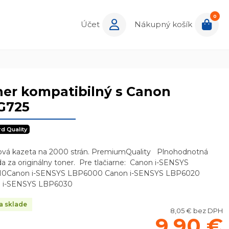
0
Účet
Nákupný košík
er kompatibilný s Canon
G725
rd Quality
ová kazeta na 2000 strán. PremiumQuality Plnohodnotná
a za originálny toner. Pre tlačiarne: Canon i-SENSYS
0Canon i-SENSYS LBP6000 Canon i-SENSYS LBP6020
 i-SENSYS LBP6030
a sklade
8,05 € bez DPH
9,90 €