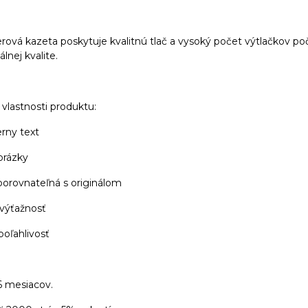
rová kazeta poskytuje kvalitnú tlač a vysoký počet výtlačkov poč
lnej kvalite.
vlastnosti produktu:
erny text
brázky
 porovnateľná s originálom
 výťažnosť
poľahlivosť
6 mesiacov.