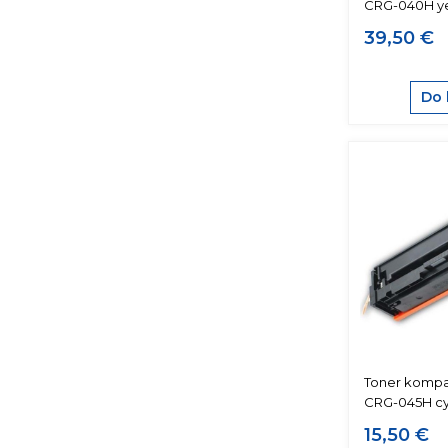
CRG-040H y
39,50 €
Do 
Toner kompat
CRG-045H c
15,50 €