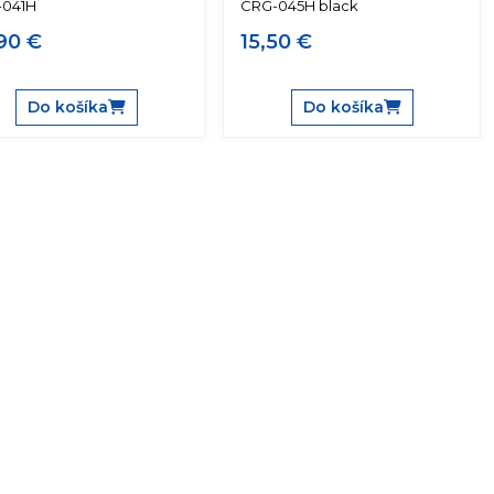
-041H
CRG-045H black
90 €
15,50 €
Do košíka
Do košíka