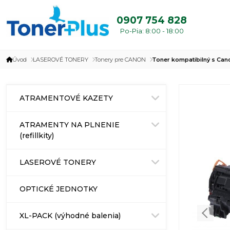
0907 754 828
Po-Pia: 8:00 - 18:00
Úvod
LASEROVÉ TONERY
Tonery pre CANON
Toner kompatibilný s Ca
ATRAMENTOVÉ KAZETY
ATRAMENTY NA PLNENIE
(refillkity)
LASEROVÉ TONERY
OPTICKÉ JEDNOTKY
XL-PACK (výhodné balenia)