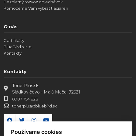
Bezplatný rozvoz objednávok
Pomôžeme Vám vybrať tlačiareň
O nás
Certifikáty
BlueBird s. r. o.
Kontakty
Kontakty
TonerPlus.sk
Sládkovičovo - Malá Mača, 92521
0907 754 828
tonerplus@bluebird.sk
Používame cookies