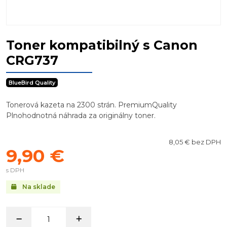
Toner kompatibilný s Canon
CRG737
BlueBird Quality
Tonerová kazeta na 2300 strán. PremiumQuality
Plnohodnotná náhrada za originálny toner.
8,05 € bez DPH
9,90 €
s DPH
Na sklade