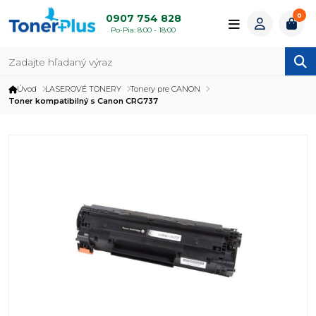
0
0907 754 828
Po-Pia: 8:00 - 18:00
Úvod
LASEROVÉ TONERY
Tonery pre CANON
Toner kompatibilný s Canon CRG737