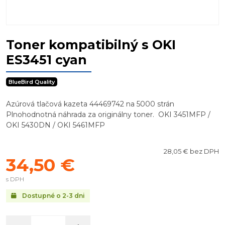
Toner kompatibilný s OKI
ES3451 cyan
BlueBird Quality
Azúrová tlačová kazeta 44469742 na 5000 strán
Plnohodnotná náhrada za originálny toner. OKI 3451MFP /
OKI 5430DN / OKI 5461MFP
28,05 € bez DPH
34,50 €
s DPH
Dostupné o 2-3 dni