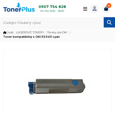
0
0907 754 828
Po-Pia: 8:00 - 18:00
Úvod
LASEROVÉ TONERY
Tonery pre OKI
Toner kompatibilný s OKI ES3451 cyan