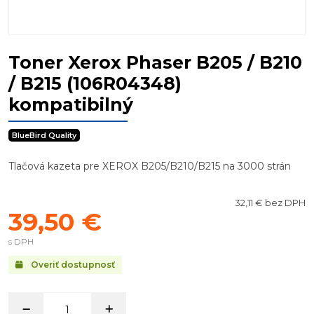
Toner Xerox Phaser B205 / B210
/ B215 (106R04348)
kompatibilný
BlueBird Quality
Tlačová kazeta pre XEROX B205/B210/B215 na 3000 strán
32,11 € bez DPH
39,50 €
s DPH
Overiť dostupnosť