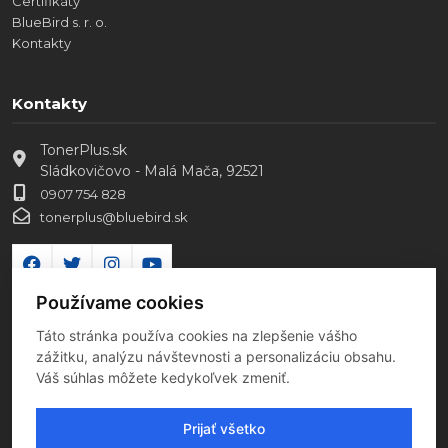
Certifikáty
BlueBird s. r. o.
Kontakty
Kontakty
TonerPlus.sk
Sládkovičovo - Malá Mača, 92521
0907 754 828
tonerplus@bluebird.sk
Používame cookies
Táto stránka používa cookies na zlepšenie vášho
zážitku, analýzu návštevnosti a personalizáciu obsahu.
Váš súhlas môžete kedykoľvek zmeniť.
Prijať všetko