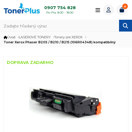
0
0907 754 828
Po-Pia: 8:00 - 18:00
Úvod
LASEROVÉ TONERY
Tonery pre XEROX
Toner Xerox Phaser B205 / B210 / B215 (106R04348) kompatibilný
DOPRAVA ZADARMO